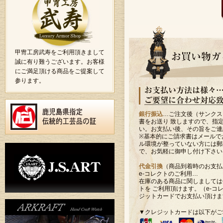
甲冑工房武寿をご利用頂きまして
誠に有り難うございます。お客様
にご満足頂ける商品をご提案して
参ります。
銀行振込
…ご注文後（サンクス
書をお送り 致しますので、指
い。お支払い後、その旨をご連
※基本的にご請求書はメールで
ル環境が整っていない方には郵
で、お気軽に御申し付け下さい
代金引換
（商品到着時のお支払
e-コレクトのご利用…
在庫のある商品に関しましては
トを ご利用頂けます。（e-コ
ジットカードでお支払い頂けま
▼クレジットカードは以下がご