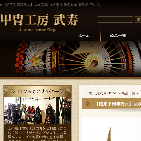
» 【鎧兜甲冑等身大】大友宗麟 白檀塗り 浅葱糸威 腹巻鎧 兜のみ
[甲冑工房武寿]HOME
>
商品一覧
>
【鎧兜甲冑等身大】大友
この度は甲冑工房武寿をご利用頂きま
して誠にありがとうございます。お客
様がスムーズにお買い物できます様、