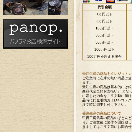
代引金額
1万円以下
3万円以下
10万円以下
30万円以下
50万円以下
100万円以下
100万円を超える場合
受注生産の商品をクレジットカ
ご注文時に在庫の無い商品は全
ます。
受注生産の商品は基本的には銀
商品代金全額お支払い』 とな
に応じた内金をご注文時に頂け
品時に代金引換およびe-コレク
注文時に御申し付け下さい。
受注生産の商品について
甲冑工房武寿の商品のほとんど
り、ご注文後に製作を開始致し
きましてはご注文前にお問合せ