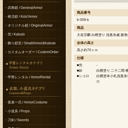
・武将鎧 / GeneralArmor
商品番号
・稚児鎧 / Kids'Armor
b-008-k
・オリジナル鎧 / OriginalArmor
商品
・兜 / Kabuto
大友宗麟 白檀塗り 浅葱糸威 腹巻
全体の高さ
・飾り鎧兜 / SmallArmor&Kabuto
高さ約70ｃｍ
・カスタムオーダー / CustomOrder
仕様
■兜
-
■鉢
白檀塗り 二十二間 
■シコロ
白檀塗本小札浅葱糸
・甲冑レンタル / ArmorRental
ロ
・装束一式 / ArmorCostume
・小道具 / Props
・刀剣 / Swords