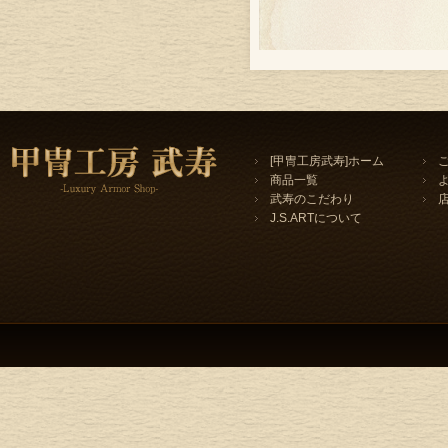
[甲冑工房武寿]ホーム
商品一覧
武寿のこだわり
J.S.ARTについて