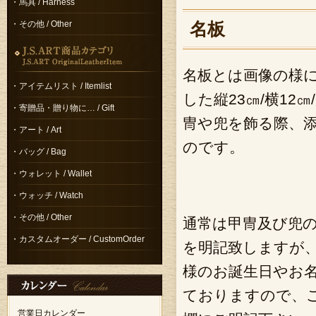
・馬具 / Harness
・その他 / Other
名板
名板とは画像の様
・アイテムリスト / Itemlist
した縦23㎝/横12
・寄贈品・贈り物に… / Gift
冑や兜を飾る際、
・アート / Art
のです。
・バッグ / Bag
・ウォレット / Wallet
・ウォッチ / Watch
・その他 / Other
通常は甲冑及び兜
・カスタムオーダー / CustomOrder
を明記致しますが
様のお誕生日やお
ておりますので、
営業日カレンダー