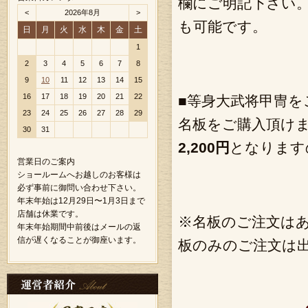
欄にご明記下さい
<
2026年8月
>
も可能です。
日
月
火
水
木
金
土
1
2
3
4
5
6
7
8
9
10
11
12
13
14
15
16
17
18
19
20
21
22
■等身大武将甲冑
23
24
25
26
27
28
29
名板をご購入頂け
30
31
2,200円
となります
営業日のご案内
ショールームへお越しのお客様は
必ず事前に御問い合わせ下さい。
年末年始は12月29日〜1月3日まで
店舗は休業です。
※名板のご注文は
年末年始期間中前後はメールの返
信が遅くなることが御座います。
板のみのご注文は