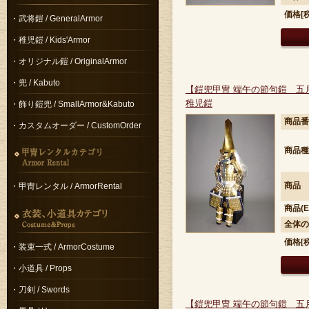
価格[
・武将鎧 / GeneralArmor
・稚児鎧 / Kids'Armor
・オリジナル鎧 / OriginalArmor
・兜 / Kabuto
【鎧兜甲冑 端午の節句鎧 五
稚児鎧
・飾り鎧兜 / SmallArmor&Kabuto
商品番
・カスタムオーダー / CustomOrder
商品種
商品
・甲冑レンタル / ArmorRental
商品(E
全体の
価格[
・装束一式 / ArmorCostume
・小道具 / Props
・刀剣 / Swords
【鎧兜甲冑 端午の節句鎧 五