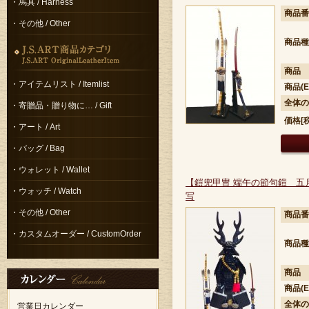
・馬具 / Harness
商品番
・その他 / Other
商品種
商品
・アイテムリスト / Itemlist
商品(E
全体の
・寄贈品・贈り物に… / Gift
価格[
・アート / Art
・バッグ / Bag
・ウォレット / Wallet
【鎧兜甲冑 端午の節句鎧 五
・ウォッチ / Watch
写
・その他 / Other
商品番
・カスタムオーダー / CustomOrder
商品種
商品
商品(E
全体の
営業日カレンダー