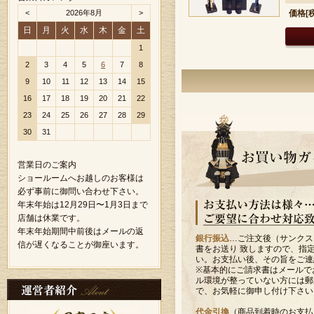
<
2026年8月
>
価格[
日
月
火
水
木
金
土
1
2
3
4
5
6
7
8
9
10
11
12
13
14
15
16
17
18
19
20
21
22
23
24
25
26
27
28
29
30
31
営業日のご案内
ショールームへお越しのお客様は
必ず事前に御問い合わせ下さい。
年末年始は12月29日〜1月3日まで
店舗は休業です。
年末年始期間中前後はメールの返
銀行振込
…ご注文後（サンクス
信が遅くなることが御座います。
書をお送り 致しますので、指
い。お支払い後、その旨をご連
※基本的にご請求書はメールで
ル環境が整っていない方には郵
で、お気軽に御申し付け下さい
代金引換
（商品到着時のお支払