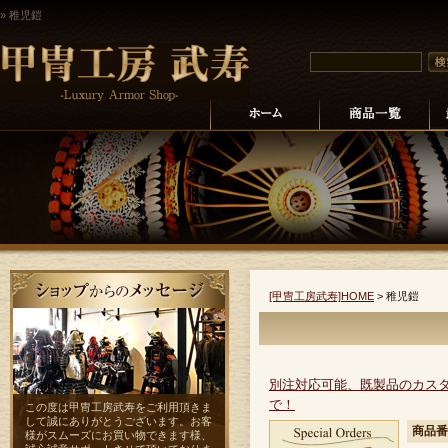
» 稚児鎧
[甲冑工房武寿]HOME
>
稚児鎧
別注対応可能、既製品のカス
で！
この度は甲冑工房武寿をご利用頂きま
して誠にありがとうございます。お客
商品番
様がスムーズにお買い物できます様、