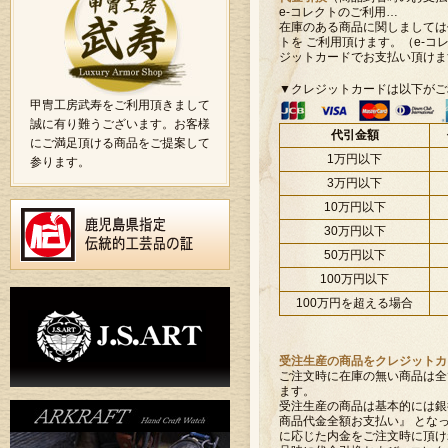
e-コレクトのご利用…
在庫のある商品に関しましては
トを ご利用頂けます。（e-コ
ジットカードでお支払い頂けま
▼クレジットカードは以下がご
甲冑工房武寿をご利用頂きまして
誠に有り難うございます。お客様
代引金額
にご満足頂ける商品をご提案して
1万円以下
参ります。
3万円以下
10万円以下
30万円以下
50万円以下
100万円以下
100万円を超える場合
受注生産の商品をクレジットカ
ご注文時に在庫の無い商品は全
ます。
受注生産の商品は基本的には銀
商品代金全額お支払い』 とな
に応じた内金をご注文時に頂け