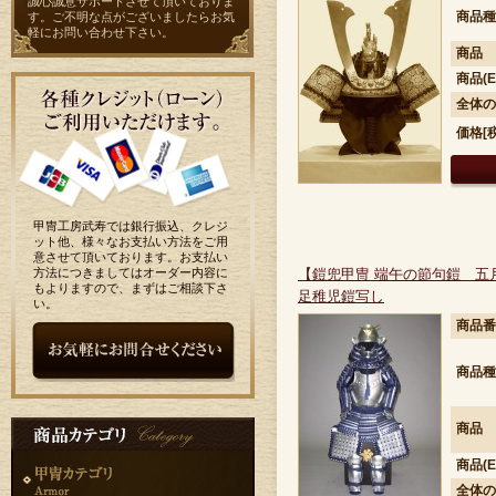
誠心誠意サポートさせて頂いておりま
商品種
す。ご不明な点がございましたらお気
軽に
お問い合わせ
下さい。
商品
商品(E
全体の
価格[
甲冑工房武寿では銀行振込、クレジ
ット他、様々なお支払い方法をご用
意させて頂いております。お支払い
方法につきましてはオーダー内容に
【鎧兜甲冑 端午の節句鎧 五
もよりますので、まずはご相談下さ
足稚児鎧写し
い。
商品番
商品種
商品
商品(E
全体の