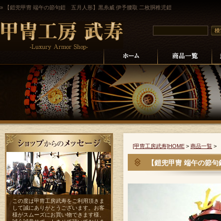
» 【鎧兜甲冑 端午の節句鎧 五月人形】黒糸威 伊予腰取 二枚胴稚児鎧
[甲冑工房武寿]HOME
>
商品一覧
>
【鎧兜甲冑 端午の節句
この度は甲冑工房武寿をご利用頂きま
して誠にありがとうございます。お客
様がスムーズにお買い物できます様、