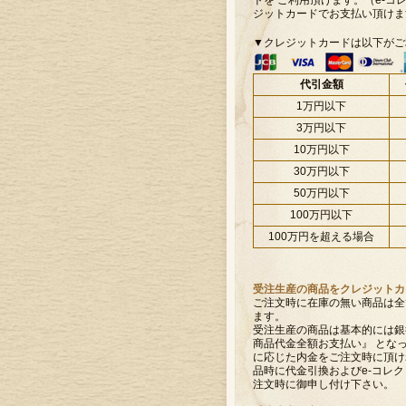
トを ご利用頂けます。（e-コ
ジットカードでお支払い頂けま
▼クレジットカードは以下がご
代引金額
1万円以下
3万円以下
10万円以下
30万円以下
50万円以下
100万円以下
100万円を超える場合
受注生産の商品をクレジットカ
ご注文時に在庫の無い商品は全
ます。
受注生産の商品は基本的には銀
商品代金全額お支払い』 とな
に応じた内金をご注文時に頂け
品時に代金引換およびe-コレク
注文時に御申し付け下さい。