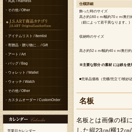
・馬具 / Harness
仕様詳細
・その他 / Other
飾った時のサイズ
高さ約160ｃｍ/幅約70
（鎧によって若干異なります。)
・アイテムリスト / Itemlist
収納時のサイズ
・寄贈品・贈り物に… / Gift
高さ約52ｃｍ/幅約40ｃｍ/奥行約
・アート / Art
・バッグ / Bag
※主要な部分 の素材 には鉄を使
・ウォレット / Wallet
■兜単品価格（兜櫃/兜立て/袱紗込み
・ウォッチ / Watch
・その他 / Other
名板
・カスタムオーダー / CustomOrder
名板とは画像の様
した縦23㎝/横12
営業日カレンダー