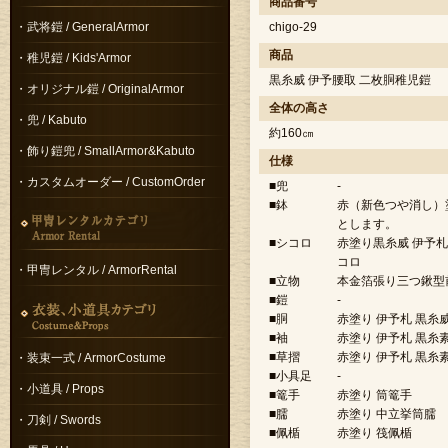
商品番号
・武将鎧 / GeneralArmor
chigo-29
商品
・稚児鎧 / Kids'Armor
黒糸威 伊予腰取 二枚胴稚児鎧
・オリジナル鎧 / OriginalArmor
全体の高さ
・兜 / Kabuto
約160㎝
・飾り鎧兜 / SmallArmor&Kabuto
仕様
・カスタムオーダー / CustomOrder
■兜
-
■鉢
赤（新色つや消し）
とします。
■シコロ
赤塗り黒糸威 伊予札
コロ
・甲冑レンタル / ArmorRental
■立物
本金箔張り三つ鍬型
■鎧
-
■胴
赤塗り 伊予札 黒糸
■袖
赤塗り 伊予札 黒糸
■草摺
赤塗り 伊予札 黒糸
・装束一式 / ArmorCostume
■小具足
-
・小道具 / Props
■篭手
赤塗り 筒篭手
■臑
赤塗り 中立挙筒臑
・刀剣 / Swords
■佩楯
赤塗り 筏佩楯