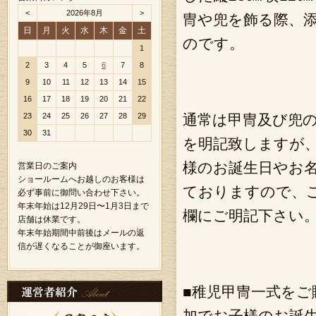
<
2026年8月
>
冑や兜を飾る際、
日
月
火
水
木
金
土
のです。
1
2
3
4
5
6
7
8
9
10
11
12
13
14
15
16
17
18
19
20
21
22
23
24
25
26
27
28
29
通常は甲冑及び兜
30
31
を明記致しますが
様のお誕生日やお
営業日のご案内
ショールームへお越しのお客様は
ておりますので、
必ず事前に御問い合わせ下さい。
年末年始は12月29日〜1月3日まで
欄にご明記下さい
店舗は休業です。
年末年始期間中前後はメールの返
信が遅くなることが御座います。
■稚児甲冑一式を