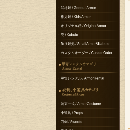
・武将鎧 / GeneralArmor
・稚児鎧 / Kids'Armor
・オリジナル鎧 / OriginalArmor
・兜 / Kabuto
・飾り鎧兜 / SmallArmor&Kabuto
・カスタムオーダー / CustomOrder
・甲冑レンタル / ArmorRental
・装束一式 / ArmorCostume
・小道具 / Props
・刀剣 / Swords