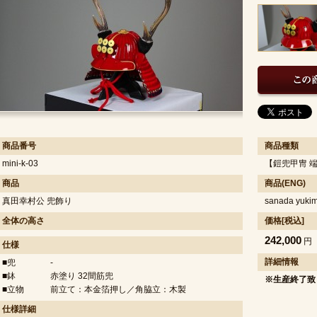
商品番号
商品種類
mini-k-03
【鎧兜甲冑 
商品
商品(ENG)
真田幸村公 兜飾り
sanada yuki
全体の高さ
価格[税込]
242,000
円
仕様
詳細情報
■兜
-
■鉢
赤塗り 32間筋兜
※生産終了致
■立物
前立て：本金箔押し／角脇立：木製
仕様詳細