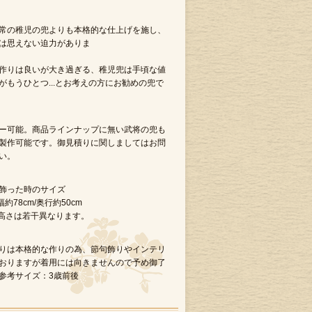
常の稚児の兜よりも本格的な仕上げを施し、
は思えない迫力がありま
す。
作りは良いが大き過ぎる、稚児兜は手頃な値
がもうひとつ...とお考えの方にお勧めの兜で
ー可能。商品ラインナップに無い武将の兜も
製作可能です。御見積りに関しましてはお問
い。
飾った時のサイズ
幅約78cm/奥行約50cm
高さは若干異なります。
りは本格的な作りの為、節句飾りやインテリ
おりますが着用には向きませんので予め御了
参考サイズ：3歳前後