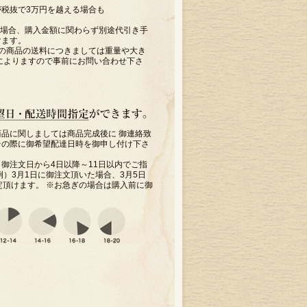
が税抜で3万円を越える場合も
。
の場合、購入金額に関わらず別途代引き手
けます。
下の商品の送料につきましては重量や大き
によりますので事前にお問い合わせ下さ
品に関しましては商品完成後に 御連絡致
その際に御希望配達日時を御申し付け下さ
御注文日から4日以降～11日以内でご指
例）3月1日に御注文頂いた場合、3月5日
定頂けます。 ※お急ぎの場合は購入前に御