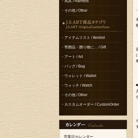
・馬具 / Harness
・その他 / Other
・アイテムリスト / Itemlist
・寄贈品・贈り物に… / Gift
・アート / Art
・バッグ / Bag
・ウォレット / Wallet
・ウォッチ / Watch
・その他 / Other
・カスタムオーダー / CustomOrder
営業日カレンダー