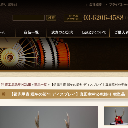
兜飾り 兜単品
[甲冑工房武寿]HOME
>
商品一覧
>
【鎧兜甲冑 端午の節句 ディスプレイ】真田幸村公兜飾
【鎧兜甲冑 端午の節句 ディスプレイ】真田幸村公兜飾り 兜単品