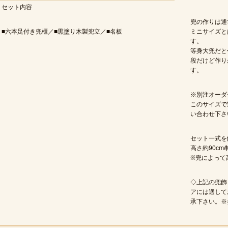
セット内容
兜の作りは通
■六本足付き兜櫃／■黒塗り木製兜立／■名板
ミニサイズと
等身大兜だと
段だけど作り
す。
※別注オーダ
このサイズで
い合わせ下さ
セット一式を
高さ約90cm/
※兜によって
◇上記の兜飾
アには適して
承下さい。※