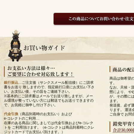
商品は御希望
銀行振込
…ご注文後（サンクスメール配信後）にご請求
す。
書をお送り 致しますので、指定銀行口座にお支払い下さ
なお、天候・
い。お支払い後、その旨をご連絡下さい。
態により、 や
※基本的にご請求書はメールでお送り致しますが、メー
が、その際には
ル環境が整っていない方には郵送でもお送りできますの
ます。
で、お気軽に御申し付け下さい。
発送後、必ず
ります。 運送
代金引換
（商品到着時のお支払い）および
ご自身で お問
e-コレクトのご利用…
在庫のある商品に関しましては代金引換およびe-コレク
トを ご利用頂けます。（e-コレクトは商品到着時にクレ
ジットカードでお支払い頂けます。）