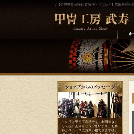
» 【鎧兜甲冑 端午の節句 ディスプレイ】真田幸村公
この度は甲冑工房武寿をご利用頂きま
して誠にありがとうございます。お客
様がスムーズにお買い物できます様、