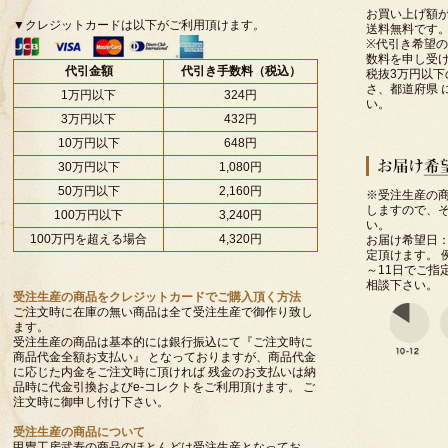
お買い上げ額
▼クレジットカードは以下がご利用頂けます。
送料無料です
※代引き希望
数料を申し受
代引金額
代引き手数料（税込）
税抜3万円以
さ、都道府県 
1万円以下
324円
い。
3万円以下
432円
10万円以下
648円
30万円以下
1,080円
50万円以下
2,160円
※受注生産の商
しますので、
100万円以下
3,240円
い。
100万円を超える場合
4,320円
お届け希望日：
定頂けます。 
～11日でご指
相談下さい。
受注生産の商品をクレジットカードでご購入頂く方法
ご注文時に在庫の無い商品は全て受注生産で御作り致し
ます。
受注生産の商品は基本的には銀行振込にて『ご注文時に
商品代金全額お支払い』 となっておりますが、商品代金
に応じた内金をご注文時に頂ければ 残金のお支払いは納
品時に代金引換およびe-コレクトをご利用頂けます。 ご
注文時に御申し付け下さい。
受注生産の商品について
甲冑工房武寿の商品のほとんどは受注生産となってお