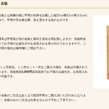
名版
名板とは画像の様に甲冑の名称を記載した縦23㎝/横12㎝/厚さ2㎝の
板で、甲冑や兜を飾る際、添え置きする為のものです。
通常は甲冑及び兜の名称と製作工房名を明記致しますが、別途料金
にてお子様のお誕生日やお名前入れを受け付けておりますので、ご
希望の場合は備考欄にご明記下さい。
■ミニ兜単品、ミニ兜セット一式をご購入の場合 名板は付属されて
きます。別途税別
2,000円
追加追加でお子様のお誕生日、お名前入れ
が可能です。
※名板のご注文はあくまで鎧兜甲冑をご購入頂いた方のみとなりま
す。名板のみのご注文は出来ませんので予めご了承下さい。