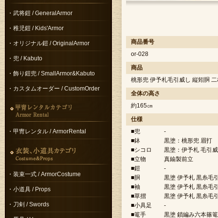
・武将鎧 / GeneralArmor
・稚児鎧 / Kids'Armor
商品番号
・オリジナル鎧 / OriginalArmor
or-028
・兜 / Kabuto
商品
・飾り鎧兜 / SmallArmor&Kabuto
桃形兜 伊予札毛引威し 縦矧胴 
・カスタムオーダー / CustomOrder
全体の高さ
約165㎝
仕様
・甲冑レンタル / ArmorRental
■兜
-
■鉢
黒塗：桃形兜 眉打
■シコロ
黒塗：伊予札 毛引
■立物
真鍮製前立
■鎧
-
・装束一式 / ArmorCostume
■胴
黒塗 伊予札 黒糸毛
■袖
黒塗 伊予札 黒糸毛
・小道具 / Props
■草摺
黒塗 伊予札 黒糸毛
・刀剣 / Swords
■小具足
-
■篭手
黒塗 鎖編み六本篠