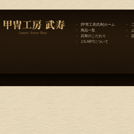
[甲冑工房武寿]ホーム
商品一覧
武寿のこだわり
J.S.ARTについて