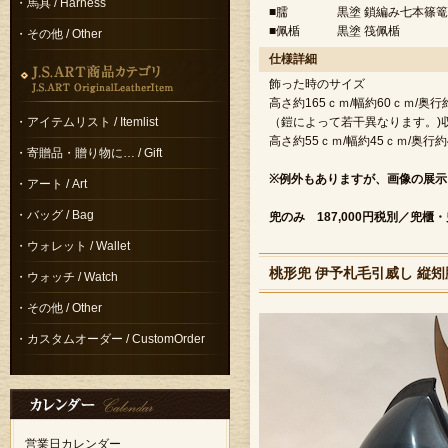
・馬具 / Harness
■臑
黒塗 鎖編み七本篠
■佩楯
黒塗 筏佩楯
・その他 / Other
仕様詳細
飾った時のサイズ
高さ約165ｃｍ/幅約60ｃｍ/奥行
・アイテムリスト / Itemlist
（鎧によって若干異なります。)
高さ約55ｃｍ/幅約45ｃｍ/奥行約
・寄贈品・贈り物に… / Gift
※例外もありますが、画像の展示
・アート / Art
・バッグ / Bag
兜のみ 187,000円税別／兜櫃
・ウォレット / Wallet
桃形兜 伊予札毛引威し 縦矧
・ウォッチ / Watch
・その他 / Other
・カスタムオーダー / CustomOrder
営業日カレンダー