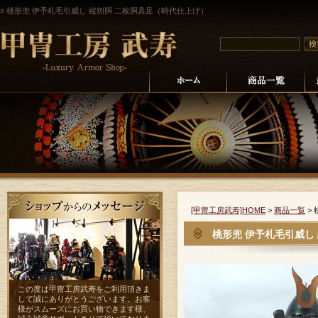
» 桃形兜 伊予札毛引威し 縦矧胴 二枚胴具足（時代仕上げ）
[甲冑工房武寿]HOME
>
商品一覧
>
桃形兜 伊予札毛引威し
この度は甲冑工房武寿をご利用頂きま
して誠にありがとうございます。お客
様がスムーズにお買い物できます様、