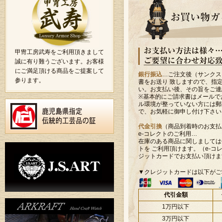
甲冑工房武寿をご利用頂きまして
誠に有り難うございます。お客様
にご満足頂ける商品をご提案して
銀行振込
…ご注文後（サンクス
参ります。
書をお送り 致しますので、指
い。お支払い後、その旨をご連
※基本的にご請求書はメールで
ル環境が整っていない方には郵
で、お気軽に御申し付け下さい
代金引換
（商品到着時のお支払
e-コレクトのご利用…
在庫のある商品に関しましては
トを ご利用頂けます。（e-コ
ジットカードでお支払い頂けま
▼クレジットカードは以下がご
代引金額
1万円以下
3万円以下