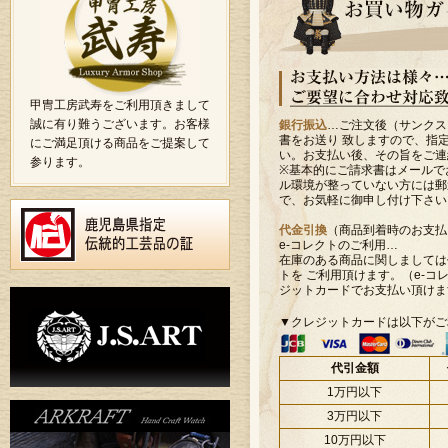
甲冑工房武寿をご利用頂きまして
誠に有り難うございます。お客様
銀行振込
…ご注文後（サンクス
書をお送り 致しますので、指
にご満足頂ける商品をご提案して
い。お支払い後、その旨をご連
参ります。
※基本的にご請求書はメールで
ル環境が整っていない方には郵
で、お気軽に御申し付け下さい
代金引換
（商品到着時のお支払
e-コレクトのご利用…
在庫のある商品に関しましては
トを ご利用頂けます。（e-コ
ジットカードでお支払い頂けま
▼クレジットカードは以下がご
代引金額
1万円以下
3万円以下
10万円以下