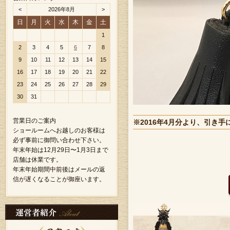
<
2026年8月
>
日
月
火
水
木
金
土
1
2
3
4
5
6
7
8
9
10
11
12
13
14
15
16
17
18
19
20
21
22
23
24
25
26
27
28
29
30
31
営業日のご案内
※2016年4月分より、引き手
ショールームへお越しのお客様は
必ず事前に御問い合わせ下さい。
年末年始は12月29日〜1月3日まで
店舗は休業です。
年末年始期間中前後はメールの返
信が遅くなることが御座います。