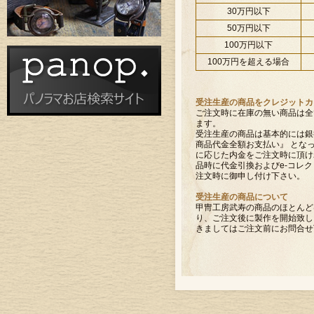
30万円以下
50万円以下
100万円以下
100万円を超える場合
受注生産の商品をクレジットカ
ご注文時に在庫の無い商品は全
ます。
受注生産の商品は基本的には銀
商品代金全額お支払い』 とな
に応じた内金をご注文時に頂け
品時に代金引換およびe-コレク
注文時に御申し付け下さい。
受注生産の商品について
甲冑工房武寿の商品のほとんど
り、ご注文後に製作を開始致し
きましてはご注文前にお問合せ