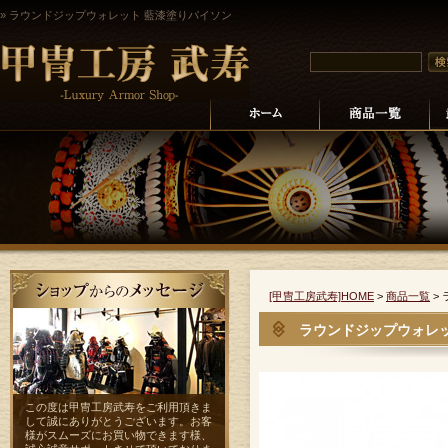
» ラウンドジップウォレット 藍漆塗りパイソン
[甲冑工房武寿]HOME
>
商品一覧
>
ラウンドジップウォレッ
この度は甲冑工房武寿をご利用頂きま
して誠にありがとうございます。お客
様がスムーズにお買い物できます様、