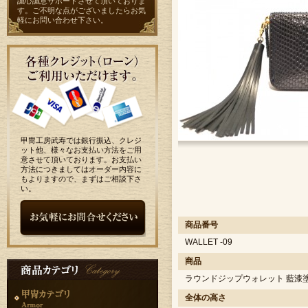
誠心誠意サポートさせて頂いておりま
す。ご不明な点がございましたらお気
軽に
お問い合わせ
下さい。
甲冑工房武寿では銀行振込、クレジ
ット他、様々なお支払い方法をご用
意させて頂いております。お支払い
方法につきましてはオーダー内容に
もよりますので、まずはご相談下さ
い。
商品番号
WALLET -09
商品
ラウンドジップウォレット 藍漆
全体の高さ