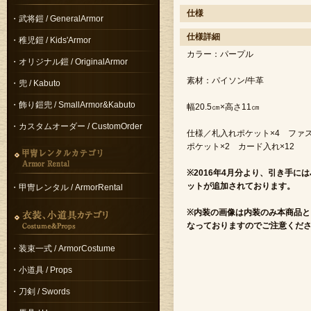
仕様
・武将鎧 / GeneralArmor
仕様詳細
・稚児鎧 / Kids'Armor
カラー：パープル
・オリジナル鎧 / OriginalArmor
素材：パイソン/牛革
・兜 / Kabuto
・飾り鎧兜 / SmallArmor&Kabuto
幅20.5㎝×高さ11㎝
・カスタムオーダー / CustomOrder
仕様／札入れポケット×4 ファ
ポケット×2 カード入れ×12
※2016年4月分より、引き手には
ットが追加されております。
・甲冑レンタル / ArmorRental
※内装の画像は内装のみ本商品と
なっておりますのでご注意くだ
・装束一式 / ArmorCostume
・小道具 / Props
・刀剣 / Swords