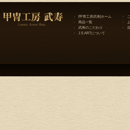
[甲冑工房武寿]ホーム
商品一覧
武寿のこだわり
J.S.ARTについて