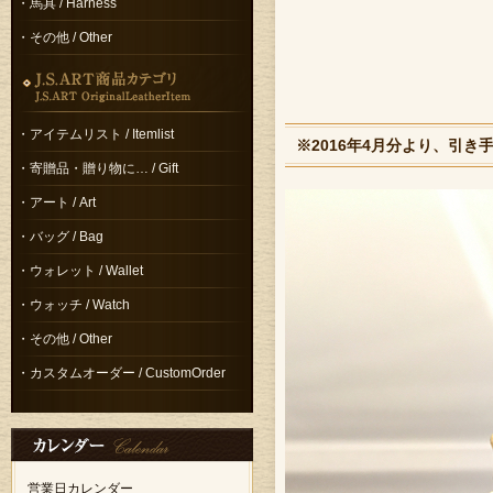
・馬具 / Harness
・その他 / Other
・アイテムリスト / Itemlist
※2016年4月分より、引き
・寄贈品・贈り物に… / Gift
・アート / Art
・バッグ / Bag
・ウォレット / Wallet
・ウォッチ / Watch
・その他 / Other
・カスタムオーダー / CustomOrder
営業日カレンダー